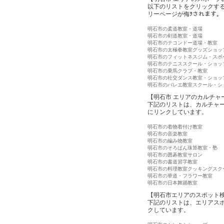
以下のリストをクリックす
リーページが侮ｦされます。
明石市の柔道教室・道場
明石市の剣道教室・道場
明石市のテコンドー道場・教室
明石市の太極拳教室グッズショッ
明石市のフィットネスジム・スポ
明石市のテニススクール・ショッ
明石市の乗馬クラブ・教室
明石市の社交ダンス教室・ショッ
明石市のバレエ教室スクール・シ
【明石市 エリアのカルチャ
下記のリストは、カルチャ
にリンクしています。
明石市の着物着付け教室
明石市の音楽教室
明石市の編み物教室
明石市のそろばん珠算教室・塾
明石市の囲碁教室サロン
明石市の書道習字教室
明石市の料理教室クッキングスク
明石市の華道・フラワー教室
明石市の日本舞踊教室
【明石市エリアのスポット
下記のリストは、エリアス
クしています。