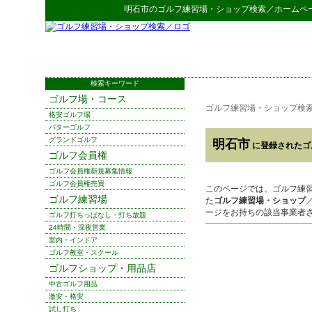
明石市
の
ゴルフ練習場・ショップ検索
／ホームペ
検索キーワード
ゴルフ場・コース
ゴルフ練習場・ショップ検
格安ゴルフ場
パターゴルフ
グランドゴルフ
明石市
に登録されたゴ
ゴルフ会員権
ゴルフ会員権新規募集情報
ゴルフ会員権売買
このページでは、ゴルフ練
ゴルフ練習場
た
ゴルフ練習場・ショップ
ージをお持ちの該当事業者
ゴルフ打ちっぱなし・打ち放題
24時間・深夜営業
室内・インドア
ゴルフ教室・スクール
ゴルフショップ・用品店
中古ゴルフ用品
激安・格安
試し打ち