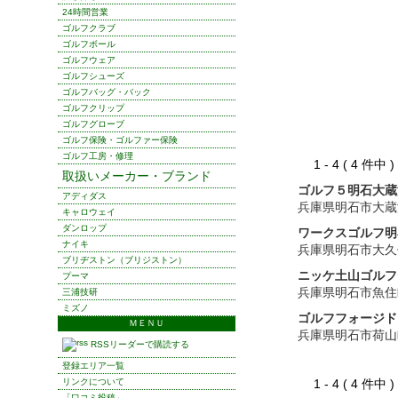
24時間営業
ゴルフクラブ
ゴルフボール
ゴルフウェア
ゴルフシューズ
ゴルフバッグ・バック
ゴルフクリップ
ゴルフグローブ
ゴルフ保険・ゴルファー保険
ゴルフ工房・修理
1 - 4 ( 4 件中
取扱いメーカー・ブランド
ゴルフ５明石大蔵
アディダス
兵庫県明石市大蔵
キャロウェイ
ダンロップ
ワークスゴルフ明
ナイキ
兵庫県明石市大久
ブリヂストン（ブリジストン）
ニッケ土山ゴルフ
プーマ
兵庫県明石市魚住
三浦技研
ミズノ
ゴルフフォージド
ＭＥＮＵ
兵庫県明石市荷山
RSSリーダーで購読する
登録エリア一覧
リンクについて
1 - 4 ( 4 件中
「口コミ投稿」