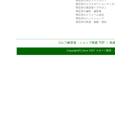
明石市のセレクトショップ
明石市のリラクゼーションマッサ
明石市の美容室ヘアサロン
明石市の歯科・歯医者
明石市のリフォーム会社
明石市のペットショップ
明石市の民宿・旅館・宿坊
ゴルフ練習場・ショップ検索
TOP ｜
免
Copyright(C) since 2007
スポーツ教室・