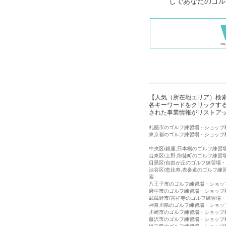
しであなたのゴル
【人気（所在地エリア）検
各キーワードをクリックする
された事業情報がリストア
札幌市のゴルフ練習場・ショップ
東京都のゴルフ練習場・ショップ
中央区/銀座,日本橋のゴルフ練習
台東区/上野,御徒町のゴルフ練習
目黒区/自由が丘のゴルフ練習場
渋谷区/恵比寿,表参道のゴルフ練
索
八王子市のゴルフ練習場・ショッ
府中市のゴルフ練習場・ショップ
武蔵野市/吉祥寺のゴルフ練習場
神奈川県のゴルフ練習場・ショッ
川崎市のゴルフ練習場・ショップ
藤沢市のゴルフ練習場・ショップ