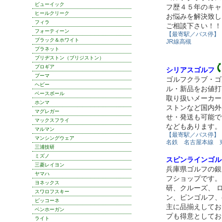
ビューイック
フ歴４５年のキャ
ヒールクリーク
お悩みを解決致し
フィラ
ご相談下さい！！
フォーティーン
【最寄駅／バス停】
ブラック＆ホワイト
JR線高槻
プラネット
ブリヂストン（ブリジストン）
プロギア
シリアスゴルフ
プーマ
ゴルフクラブ・ゴ
ヘビー
ル・新品をお値打
ベースボール
取り扱いメーカー
ホンマ
ストンなど国内外
マグレガー
せ・発送も可能で
マックスフライ
などもあります。
マルマン
【最寄駅／バス停】
マンシングウェア
名鉄 名古屋本線 
三浦技研
ミズノ
スピンラインゴル
三菱レイヨン
兵庫県ゴルフの銀
ヤマハ
フショップです。
ヨネックス
研、クルーズ、 
スワロフスキー
ン、ピンゴルフ、
ピッコーネ
主に品揃えしてお
ベンホーガン
プも得意としてお
ライト