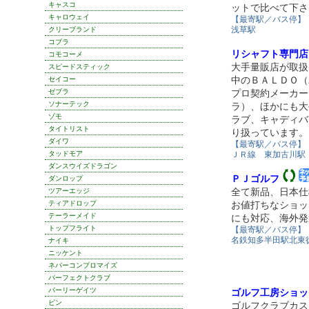
キャスコ
ットで比べて下さ
キャロウェイ
【最寄駅／バス停】
浅草駅
クリーブランド
コブラ
リシャフト専門店 G
コモコーメ
大手量販店が取扱
スピードスティック
中のＢＡＬＤＯ（
セイコー
ゼブラ
プロ契約メーカー
ソナーテック
ラ）、ほかにも大
ゾモ
ラブ、キャディバ
タイトリスト
り扱っています。
ダイワ
【最寄駅／バス停】
タッドモア
ＪＲ線 東加古川駅
ダンスウイズドラゴン
ＰＪゴルフ
ダンロップ
全て新品、日本仕
ツアーエッジ
ティアドロップ
お値打ちなショッ
テーラーメイド
にも対応、海外発
トップフライト
【最寄駅／バス停】
名鉄知多半田駅北東
ナイキ
ニッケント
ネバーコンプロマイズ
パーフェクトクラブ
パーリーゲイツ
ゴルフ工房ショップ
ピン
ゴルフクラブカス