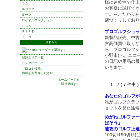
様に速乾性で仕上
ラム
お客様に試打でき
ルコック
す。～こだわり
ルーツ
店づくりしており
ロイヤルコレクション
ＰＧＡ
プロゴルフショッ
ＲＩＦＥ
新製品販売、中古
ＺＥＮ
ＭＥＮＵ
古高価買い取りな
ら、プロゴルフシ
RSSリーダーで購読する
小野市)へ。ユニ
登録エリア一覧
の日記や用品の最
リンクについて
いきます。
「口コミ投稿」
情報をお寄せください
ホームページを
1 - 7 ( 7 件中
新規登録する
あなたのゴルフが
私がゴルフクラブ
ョットを見た途端
めがねゴルファー
ばそう」
速攻のゴルフ上達
100切り90切