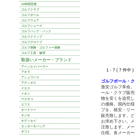
24時間営業
ゴルフクラブ
ゴルフボール
ゴルフウェア
ゴルフシューズ
ゴルフバッグ・バック
ゴルフクリップ
ゴルフグローブ
ゴルフ保険・ゴルファー保険
ゴルフ工房・修理
取扱いメーカー・ブランド
アーノルドパーマー
1 - 7 ( 7 件中
アキラ
アシュワース
ゴルフボール・ク
アディダス
激安ゴルフ革命。
イエス
ール・クラブ販売
イオン
物を安くを追究し
ウエサコ
の価格。国内仕様
エフ２
ブを、格安・リー
オークリー
販売致します。ど
オジオ
お求め下さい。メ
オデッセイ
カッター＆バッグ
注致します。メー
ギフト
仕様。各メーカー