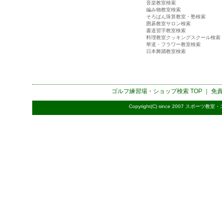
音楽教室検索
編み物教室検索
そろばん珠算教室・塾検索
囲碁教室サロン検索
書道習字教室検索
料理教室クッキングスクール検索
華道・フラワー教室検索
日本舞踊教室検索
ゴルフ練習場・ショップ検索
TOP ｜
免
Copyright(C) since 2007
スポーツ教室・