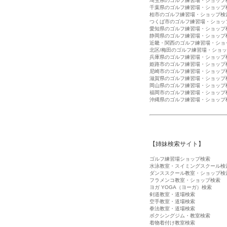
埼玉県のゴルフ練習場・ショップ
千葉県のゴルフ練習場・ショップ
柏市のゴルフ練習場・ショップ検
つくば市のゴルフ練習場・ショッ
愛知県のゴルフ練習場・ショップ
静岡県のゴルフ練習場・ショップ
近畿・関西のゴルフ練習場・ショ
北区/梅田のゴルフ練習場・ショ
兵庫県のゴルフ練習場・ショップ
姫路市のゴルフ練習場・ショップ
尼崎市のゴルフ練習場・ショップ
滋賀県のゴルフ練習場・ショップ
岡山県のゴルフ練習場・ショップ
福岡市のゴルフ練習場・ショップ
沖縄県のゴルフ練習場・ショップ
【姉妹検索サイト】
ゴルフ練習場ショップ検索
水泳教室・スイミングスクール検
ダンススクール教室・ショップ検
フラメンコ教室・ショップ検索
ヨガ YOGA（ヨーガ）検索
剣道教室・道場検索
空手教室・道場検索
拳法教室・道場検索
ボクシングジム・教室検索
着物着付け教室検索