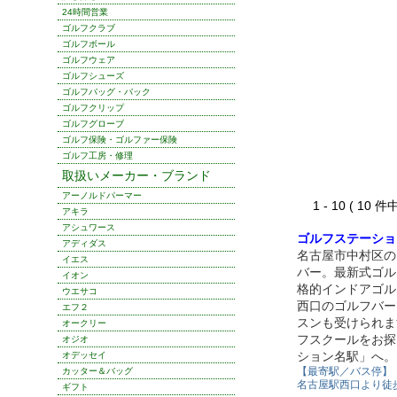
24時間営業
ゴルフクラブ
ゴルフボール
ゴルフウェア
ゴルフシューズ
ゴルフバッグ・バック
ゴルフクリップ
ゴルフグローブ
ゴルフ保険・ゴルファー保険
ゴルフ工房・修理
取扱いメーカー・ブランド
アーノルドパーマー
1 - 10 ( 10 件
アキラ
アシュワース
ゴルフステーショ
アディダス
名古屋市中村区の
イエス
バー。最新式ゴル
イオン
格的インドアゴル
ウエサコ
西口のゴルフバー
エフ２
スンも受けられま
オークリー
フスクールをお探
オジオ
ション名駅」へ。
オデッセイ
【最寄駅／バス停】
カッター＆バッグ
名古屋駅西口より徒
ギフト