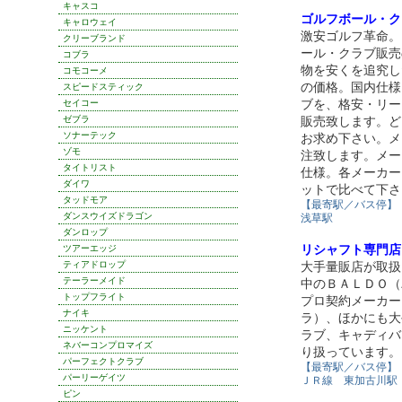
キャスコ
ゴルフボール・ク
キャロウェイ
激安ゴルフ革命。
クリーブランド
ール・クラブ販売
コブラ
物を安くを追究し
コモコーメ
の価格。国内仕様
スピードスティック
ブを、格安・リー
セイコー
ゼブラ
販売致します。ど
ソナーテック
お求め下さい。メ
ゾモ
注致します。メー
タイトリスト
仕様。各メーカー
ダイワ
ットで比べて下さ
タッドモア
【最寄駅／バス停】
ダンスウイズドラゴン
浅草駅
ダンロップ
リシャフト専門店 G
ツアーエッジ
ティアドロップ
大手量販店が取扱
テーラーメイド
中のＢＡＬＤＯ（
トップフライト
プロ契約メーカー
ナイキ
ラ）、ほかにも大
ニッケント
ラブ、キャディバ
ネバーコンプロマイズ
り扱っています。
パーフェクトクラブ
【最寄駅／バス停】
パーリーゲイツ
ＪＲ線 東加古川駅
ピン