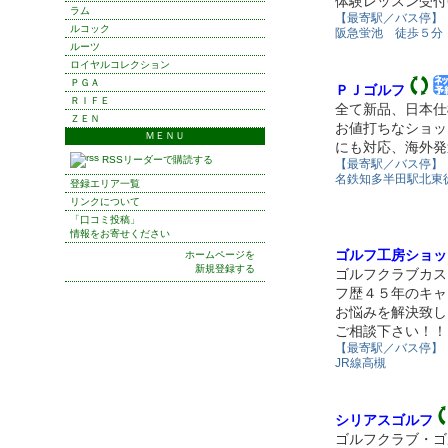
体験レッスン受付
ラム
【最寄駅／バス停】
ルコック
阪急蛍池 徒歩５分
ルーツ
ロイヤルコレクション
ＰＧＡ
ＰＪゴルフ
ＲＩＦＥ
全て新品、日本仕
ＺＥＮ
お値打ちなショッ
ＭＥＮＵ
にも対応、海外発
RSSリーダーで購読する
【最寄駅／バス停】
名鉄知多半田駅北東
登録エリア一覧
リンクについて
「口コミ投稿」
情報をお寄せください
ゴルフ工房ショップ
ホームページを
新規登録する
ゴルフクラブカス
フ歴４５年のキャ
お悩みを解決致し
ご相談下さい！！
【最寄駅／バス停】
JR線高槻
シリアスゴルフ
ゴルフクラブ・ゴ