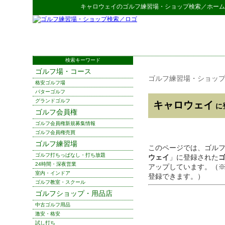
キャロウェイ
の
ゴルフ練習場・ショップ検索
／ホーム
検索キーワード
ゴルフ場・コース
ゴルフ練習場・ショッ
格安ゴルフ場
パターゴルフ
グランドゴルフ
キャロウェイ
に
ゴルフ会員権
ゴルフ会員権新規募集情報
ゴルフ会員権売買
ゴルフ練習場
このページでは、ゴル
ゴルフ打ちっぱなし・打ち放題
ウェイ
」に登録された
24時間・深夜営業
アップしています。（
室内・インドア
登録できます。）
ゴルフ教室・スクール
ゴルフショップ・用品店
中古ゴルフ用品
激安・格安
試し打ち