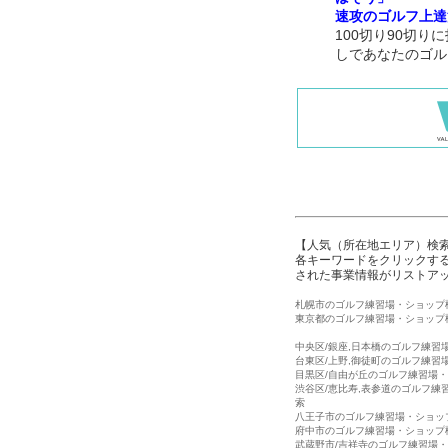
速攻のゴルフ上達
100切り90切
しであなたのゴル
【人気（所在地エリア）検
各キーワードをクリックする
された事業情報がリストア
札幌市のゴルフ練習場・ショップ
東京都のゴルフ練習場・ショップ
中央区/銀座,日本橋のゴルフ練習
台東区/上野,御徒町のゴルフ練習
目黒区/自由が丘のゴルフ練習場
渋谷区/恵比寿,表参道のゴルフ練
索
八王子市のゴルフ練習場・ショッ
府中市のゴルフ練習場・ショップ
武蔵野市/吉祥寺のゴルフ練習場