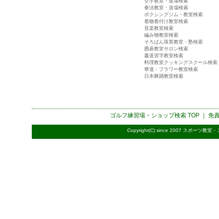
空手教室・道場検索
拳法教室・道場検索
ボクシングジム・教室検索
着物着付け教室検索
音楽教室検索
編み物教室検索
そろばん珠算教室・塾検索
囲碁教室サロン検索
書道習字教室検索
料理教室クッキングスクール検索
華道・フラワー教室検索
日本舞踊教室検索
ゴルフ練習場・ショップ検索
TOP ｜
免
Copyright(C) since 2007
スポーツ教室・