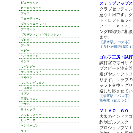
ビューイック
ステップアップス
ヒールクリーク
クラブセッティン
フィラ
意な工房です。グ
フォーティーン
ト・ロフト＆ライ
ブラック＆ホワイト
ブ・・・ｅｔｃ。
プラネット
ング確認後に相談
ブリヂストン（ブリジストン）
ます。
プロギア
【最寄駅／バス停】
プーマ
ＪＲ外房線鎌取駅（
ヘビー
ベースボール
ゴルフ工房・試打
ホンマ
試打室で毎日サイ
マグレガー
プスピード測定器
マックスフライ
選びやシャフトフ
マルマン
ります。クラブの
マンシングウェア
ャフト交換・グリ
三浦技研
速に対応させてい
ミズノ
【最寄駅／バス停】
三菱レイヨン
亀有駅（徒歩５分）
ヤマハ
ヨネックス
ＶＩＶＯ ＧＯＬ
スワロフスキー
大阪のインドアゴ
ピッコーネ
約制ゴルフスクー
ベンホーガン
プロショップＶＩ
ライト