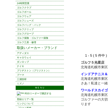
24時間営業
ゴルフクラブ
ゴルフボール
ゴルフウェア
ゴルフシューズ
ゴルフバッグ・バック
ゴルフクリップ
ゴルフグローブ
ゴルフ保険・ゴルファー保険
ゴルフ工房・修理
取扱いメーカー・ブランド
アディダス
1 - 5 ( 5 件中
キャロウェイ
ダンロップ
ゴルフ５光星店
ナイキ
北海道札幌市東区
ブリヂストン（ブリジストン）
インドアテニス＆
プーマ
北海道札幌市東区
三浦技研
さあ！私達と一緒
ミズノ
ＭＥＮＵ
ワールドスカイゴ
RSSリーダーで購読する
北海道札幌市東区
ゴルファーの大切
登録エリア一覧
ります
リンクについて
「口コミ投稿」