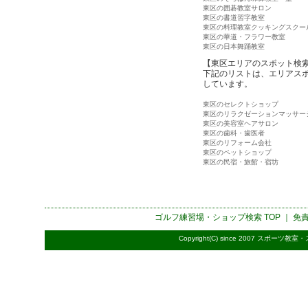
東区の囲碁教室サロン
東区の書道習字教室
東区の料理教室クッキングスクー
東区の華道・フラワー教室
東区の日本舞踊教室
【東区エリアのスポット検
下記のリストは、エリアス
しています。
東区のセレクトショップ
東区のリラクゼーションマッサー
東区の美容室ヘアサロン
東区の歯科・歯医者
東区のリフォーム会社
東区のペットショップ
東区の民宿・旅館・宿坊
ゴルフ練習場・ショップ検索
TOP ｜
免
Copyright(C) since 2007
スポーツ教室・