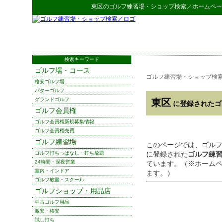
東区
の
ゴルフ練習場・ショップ検索
／ホームペー
検索キーワード
ゴルフ場・コース
ゴルフ練習場・ショップ検
格安ゴルフ場
パターゴルフ
グランドゴルフ
東区
に登録されたゴ
ゴルフ会員権
ゴルフ会員権新規募集情報
ゴルフ会員権売買
ゴルフ練習場
このページでは、ゴル
ゴルフ打ちっぱなし・打ち放題
に登録された
ゴルフ練
24時間・深夜営業
ています。（※ホーム
室内・インドア
ます。）
ゴルフ教室・スクール
ゴルフショップ・用品店
中古ゴルフ用品
激安・格安
試し打ち