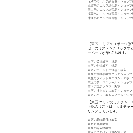
尼崎市のゴルフ練習場・ショップ
滋賀県のゴルフ練習場・ショップ
岡山県のゴルフ練習場・ショップ
福岡市のゴルフ練習場・ショップ
沖縄県のゴルフ練習場・ショップ
【東区 エリアのスポーツ教
以下のリストをクリックす
ーページが侮ｦされます。
東区の柔道教室・道場
東区の剣道教室・道場
東区のテコンドー道場・教室
東区の太極拳教室グッズショップ
東区のフィットネスジム・スポー
東区のテニススクール・ショップ
東区の乗馬クラブ・教室
東区の社交ダンス教室・ショップ
東区のバレエ教室スクール・ショ
【東区 エリアのカルチャー
下記のリストは、カルチャ
リンクしています。
東区の着物着付け教室
東区の音楽教室
東区の編み物教室
東区のそろばん珠算教室・塾