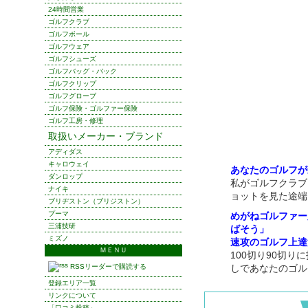
24時間営業
ゴルフクラブ
ゴルフボール
ゴルフウェア
ゴルフシューズ
ゴルフバッグ・バック
ゴルフクリップ
ゴルフグローブ
ゴルフ保険・ゴルファー保険
ゴルフ工房・修理
取扱いメーカー・ブランド
アディダス
キャロウェイ
あなたのゴルフが
ダンロップ
私がゴルフクラブ
ナイキ
ョットを見た途端
ブリヂストン（ブリジストン）
プーマ
めがねゴルファー
三浦技研
ばそう」
ミズノ
速攻のゴルフ上達
ＭＥＮＵ
100切り90切
RSSリーダーで購読する
しであなたのゴル
登録エリア一覧
リンクについて
「口コミ投稿」