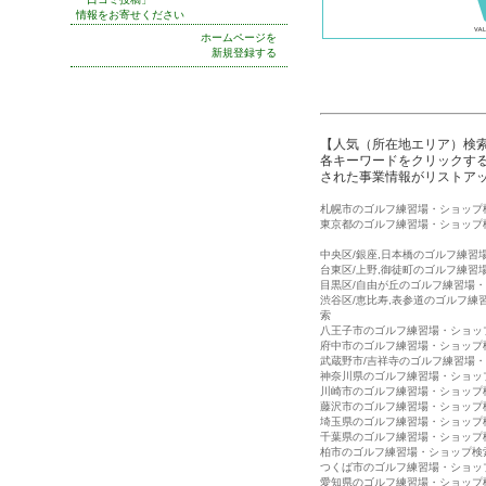
情報をお寄せください
ホームページを
新規登録する
【人気（所在地エリア）検
各キーワードをクリックする
された事業情報がリストア
札幌市のゴルフ練習場・ショップ
東京都のゴルフ練習場・ショップ
中央区/銀座,日本橋のゴルフ練習
台東区/上野,御徒町のゴルフ練習
目黒区/自由が丘のゴルフ練習場
渋谷区/恵比寿,表参道のゴルフ練
索
八王子市のゴルフ練習場・ショッ
府中市のゴルフ練習場・ショップ
武蔵野市/吉祥寺のゴルフ練習場
神奈川県のゴルフ練習場・ショッ
川崎市のゴルフ練習場・ショップ
藤沢市のゴルフ練習場・ショップ
埼玉県のゴルフ練習場・ショップ
千葉県のゴルフ練習場・ショップ
柏市のゴルフ練習場・ショップ検
つくば市のゴルフ練習場・ショッ
愛知県のゴルフ練習場・ショップ