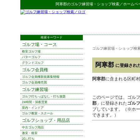
阿寒郡
の
ゴルフ練習場・ショップ検索
／ホームペ
検索キーワード
ゴルフ場・コース
ゴルフ練習場・ショップ検
格安ゴルフ場
パターゴルフ
グランドゴルフ
阿寒郡
に登録され
ゴルフ会員権
ゴルフ会員権新規募集情報
阿寒郡
に含まれる区町
ゴルフ会員権売買
ゴルフ練習場
ゴルフ打ちっぱなし・打ち放題
このページでは、ゴル
24時間・深夜営業
郡
」に登録された
ゴル
室内・インドア
プしています。（※ホ
ゴルフ教室・スクール
できます。）
ゴルフショップ・用品店
中古ゴルフ用品
激安・格安
試し打ち