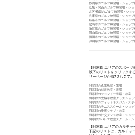
静岡県のゴルフ練習場・ショップ
近畿・関西のゴルフ練習場・ショ
北区/梅田のゴルフ練習場・ショ
兵庫県のゴルフ練習場・ショップ
姫路市のゴルフ練習場・ショップ
尼崎市のゴルフ練習場・ショップ
滋賀県のゴルフ練習場・ショップ
岡山県のゴルフ練習場・ショップ
福岡市のゴルフ練習場・ショップ
沖縄県のゴルフ練習場・ショップ
【阿寒郡 エリアのスポーツ
以下のリストをクリックす
リーページが侮ｦされます。
阿寒郡の柔道教室・道場
阿寒郡の剣道教室・道場
阿寒郡のテコンドー道場・教室
阿寒郡の太極拳教室グッズショッ
阿寒郡のフィットネスジム・スポ
阿寒郡のテニススクール・ショッ
阿寒郡の乗馬クラブ・教室
阿寒郡の社交ダンス教室・ショッ
阿寒郡のバレエ教室スクール・シ
【阿寒郡 エリアのカルチャ
下記のリストは、カルチャ