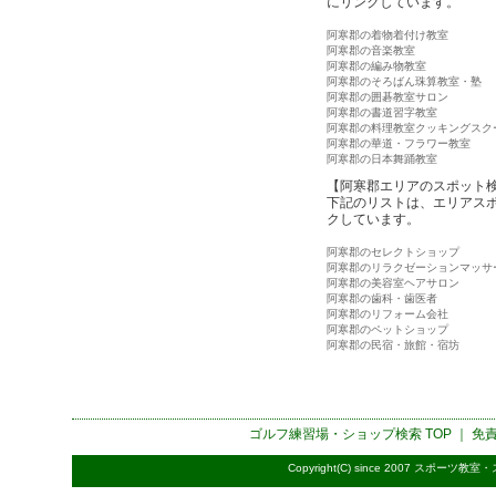
にリンクしています。
阿寒郡の着物着付け教室
阿寒郡の音楽教室
阿寒郡の編み物教室
阿寒郡のそろばん珠算教室・塾
阿寒郡の囲碁教室サロン
阿寒郡の書道習字教室
阿寒郡の料理教室クッキングスク
阿寒郡の華道・フラワー教室
阿寒郡の日本舞踊教室
【阿寒郡エリアのスポット
下記のリストは、エリアス
クしています。
阿寒郡のセレクトショップ
阿寒郡のリラクゼーションマッサ
阿寒郡の美容室ヘアサロン
阿寒郡の歯科・歯医者
阿寒郡のリフォーム会社
阿寒郡のペットショップ
阿寒郡の民宿・旅館・宿坊
ゴルフ練習場・ショップ検索
TOP ｜
免
Copyright(C) since 2007
スポーツ教室・