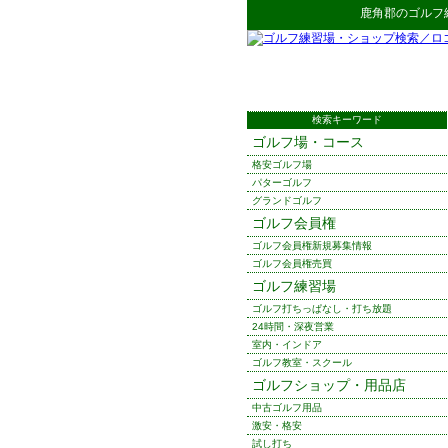
鹿角郡
の
ゴルフ
検索キーワード
ゴルフ場・コース
格安ゴルフ場
パターゴルフ
グランドゴルフ
ゴルフ会員権
ゴルフ会員権新規募集情報
ゴルフ会員権売買
ゴルフ練習場
ゴルフ打ちっぱなし・打ち放題
24時間・深夜営業
室内・インドア
ゴルフ教室・スクール
ゴルフショップ・用品店
中古ゴルフ用品
激安・格安
試し打ち