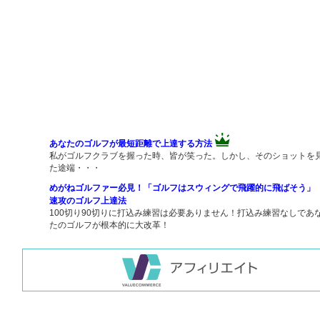
あなたのゴルフが最短距離で上達する方法
私がゴルフクラブを握った時、皆が笑った。しかし、そのショットを
た途端・・・
めがねゴルファー必見！「ゴルフはスウィングで飛躍的に飛ばそう」
速攻のゴルフ上達法
100切り90切りに打込み練習は必要ありません！打込み練習なしであ
たのゴルフが根本的に大改革！