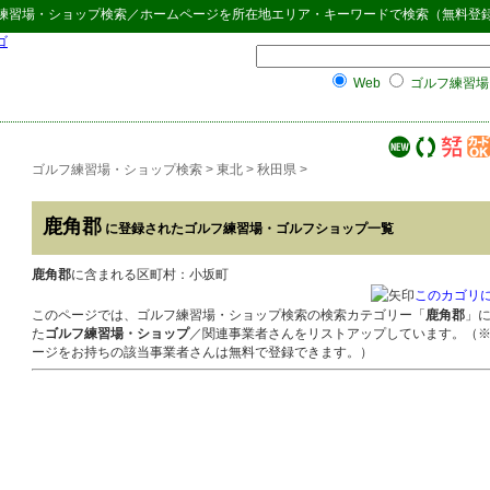
練習場・ショップ検索
／ホームページを所在地エリア・キーワードで検索（無料登
Web
ゴルフ練習場
ゴルフ練習場・ショップ検索
>
東北
>
秋田県
>
鹿角郡
に登録されたゴルフ練習場・ゴルフショップ一覧
鹿角郡
に含まれる区町村：小坂町
このカゴリ
このページでは、ゴルフ練習場・ショップ検索の検索カテゴリー「
鹿角郡
」
た
ゴルフ練習場・ショップ
／関連事業者さんをリストアップしています。（
ージをお持ちの該当事業者さんは無料で登録できます。）