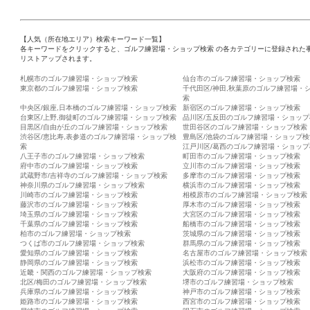
【人気（所在地エリア）検索キーワード一覧】
各キーワードをクリックすると、ゴルフ練習場・ショップ検索 の各カテゴリーに登録された
リストアップされます。
札幌市のゴルフ練習場・ショップ検索
仙台市のゴルフ練習場・ショップ検索
東京都のゴルフ練習場・ショップ検索
千代田区/神田,秋葉原のゴルフ練習場・
索
中央区/銀座,日本橋のゴルフ練習場・ショップ検索
新宿区のゴルフ練習場・ショップ検索
台東区/上野,御徒町のゴルフ練習場・ショップ検索
品川区/五反田のゴルフ練習場・ショップ
目黒区/自由が丘のゴルフ練習場・ショップ検索
世田谷区のゴルフ練習場・ショップ検索
渋谷区/恵比寿,表参道のゴルフ練習場・ショップ検
豊島区/池袋のゴルフ練習場・ショップ検
索
江戸川区/葛西のゴルフ練習場・ショップ
八王子市のゴルフ練習場・ショップ検索
町田市のゴルフ練習場・ショップ検索
府中市のゴルフ練習場・ショップ検索
立川市のゴルフ練習場・ショップ検索
武蔵野市/吉祥寺のゴルフ練習場・ショップ検索
多摩市のゴルフ練習場・ショップ検索
神奈川県のゴルフ練習場・ショップ検索
横浜市のゴルフ練習場・ショップ検索
川崎市のゴルフ練習場・ショップ検索
相模原市のゴルフ練習場・ショップ検索
藤沢市のゴルフ練習場・ショップ検索
厚木市のゴルフ練習場・ショップ検索
埼玉県のゴルフ練習場・ショップ検索
大宮区のゴルフ練習場・ショップ検索
千葉県のゴルフ練習場・ショップ検索
船橋市のゴルフ練習場・ショップ検索
柏市のゴルフ練習場・ショップ検索
茨城県のゴルフ練習場・ショップ検索
つくば市のゴルフ練習場・ショップ検索
群馬県のゴルフ練習場・ショップ検索
愛知県のゴルフ練習場・ショップ検索
名古屋市のゴルフ練習場・ショップ検索
静岡県のゴルフ練習場・ショップ検索
浜松市のゴルフ練習場・ショップ検索
近畿・関西のゴルフ練習場・ショップ検索
大阪府のゴルフ練習場・ショップ検索
北区/梅田のゴルフ練習場・ショップ検索
堺市のゴルフ練習場・ショップ検索
兵庫県のゴルフ練習場・ショップ検索
神戸市のゴルフ練習場・ショップ検索
姫路市のゴルフ練習場・ショップ検索
西宮市のゴルフ練習場・ショップ検索