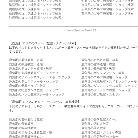
尼崎市のゴルフ練習場・ショップ検索
明石市のゴルフ練習場・ショップ検索
滋賀県のゴルフ練習場・ショップ検索
奈良県のゴルフ練習場・ショップ検索
岡山県のゴルフ練習場・ショップ検索
広島県のゴルフ練習場・ショップ検索
福岡市のゴルフ練習場・ショップ検索
熊本県のゴルフ練習場・ショップ検索
沖縄県のゴルフ練習場・ショップ検索
-
Yomi-Search Ver4.21
-
【鹿角郡 エリアのスポーツ教室・スクール検索】
以下のリストをクリックすると、スポーツ教室・スクール各姉妹サイトの鹿角郡カテゴリーペ
されます。
鹿角郡の柔道教室・道場
鹿角郡の合気道道場・教室
鹿角郡の剣道教室・道場
鹿角郡の空手道場・教室
鹿角郡のテコンドー道場・教室
鹿角郡の拳法道場・教室
鹿角郡の太極拳教室グッズショップ
鹿角郡のボクシングジム・教室
鹿角郡のフィットネスジム・スポーツクラブ
鹿角郡のゴルフ練習場・ショップ
鹿角郡のテニススクール・ショップ
鹿角郡の水泳教室・スイミングスクール
鹿角郡の乗馬クラブ・教室
鹿角郡のダンススクール教室・ショップ
鹿角郡の社交ダンス教室・ショップ
鹿角郡のフラメンコ教室・ショップ
鹿角郡のバレエ教室スクール・ショップ
鹿角郡のヨガ教室・スタジオ
【鹿角郡 エリアのカルチャースクール・教室検索】
下記のリストは、カルチャースクール・教室各姉妹サイトの鹿角郡カテゴリーのページにリ
す。
鹿角郡の着物着付け教室
鹿角郡の語学教室スクール
鹿角郡の音楽教室
鹿角郡の話し方教室
鹿角郡の編み物教室
鹿角郡の茶道教室
鹿角郡のそろばん珠算教室・塾
鹿角郡の歌謡・カラオケ教室
鹿角郡の囲碁教室サロン
鹿角郡の手芸教室センター