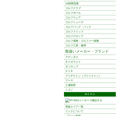
24時間営業
ゴルフクラブ
ゴルフボール
ゴルフウェア
ゴルフシューズ
ゴルフバッグ・バック
ゴルフクリップ
ゴルフグローブ
ゴルフ保険・ゴルファー保険
ゴルフ工房・修理
取扱いメーカー・ブランド
アディダス
キャロウェイ
ダンロップ
ナイキ
ブリヂストン（ブリジストン）
プーマ
三浦技研
ミズノ
ＭＥＮＵ
RSSリーダーで購読する
登録エリア一覧
リンクについて
「口コミ投稿」