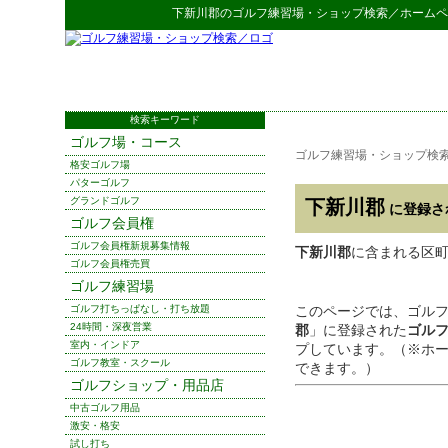
下新川郡
の
ゴルフ練習場・ショップ検索
／ホームペ
検索キーワード
ゴルフ場・コース
ゴルフ練習場・ショップ検
格安ゴルフ場
パターゴルフ
グランドゴルフ
下新川郡
に登録さ
ゴルフ会員権
ゴルフ会員権新規募集情報
下新川郡
に含まれる区町
ゴルフ会員権売買
ゴルフ練習場
ゴルフ打ちっぱなし・打ち放題
このページでは、ゴル
24時間・深夜営業
郡
」に登録された
ゴル
室内・インドア
プしています。（※ホ
ゴルフ教室・スクール
できます。）
ゴルフショップ・用品店
中古ゴルフ用品
激安・格安
試し打ち