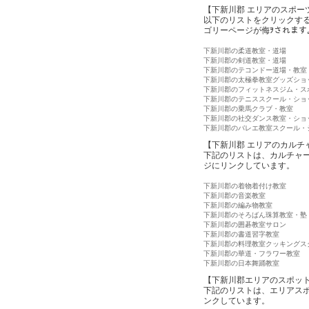
【下新川郡 エリアのスポー
以下のリストをクリックす
ゴリーページが侮ｦされます
下新川郡の柔道教室・道場
下新川郡の剣道教室・道場
下新川郡のテコンドー道場・教室
下新川郡の太極拳教室グッズショ
下新川郡のフィットネスジム・ス
下新川郡のテニススクール・ショ
下新川郡の乗馬クラブ・教室
下新川郡の社交ダンス教室・ショ
下新川郡のバレエ教室スクール・
【下新川郡 エリアのカルチ
下記のリストは、カルチャ
ジにリンクしています。
下新川郡の着物着付け教室
下新川郡の音楽教室
下新川郡の編み物教室
下新川郡のそろばん珠算教室・塾
下新川郡の囲碁教室サロン
下新川郡の書道習字教室
下新川郡の料理教室クッキングス
下新川郡の華道・フラワー教室
下新川郡の日本舞踊教室
【下新川郡エリアのスポッ
下記のリストは、エリアス
ンクしています。