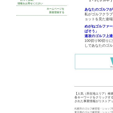
1 - 3 ( 3 件中
情報をお寄せください
ホームページを
あなたのゴルフが
新規登録する
私がゴルフクラブ
ョットを見た途端
めがねゴルファー
ばそう」
速攻のゴルフ上達
100切り90切
しであなたのゴル
【人気（所在地エリア）検
各キーワードをクリックする
された事業情報がリストア
札幌市のゴルフ練習場・ショップ
東京都のゴルフ練習場・ショップ