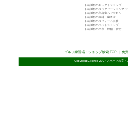
下新川郡のセレクトショップ
下新川郡のリラクゼーションマッ
下新川郡の美容室ヘアサロン
下新川郡の歯科・歯医者
下新川郡のリフォーム会社
下新川郡のペットショップ
下新川郡の民宿・旅館・宿坊
ゴルフ練習場・ショップ検索
TOP ｜
免
Copyright(C) since 2007
スポーツ教室・