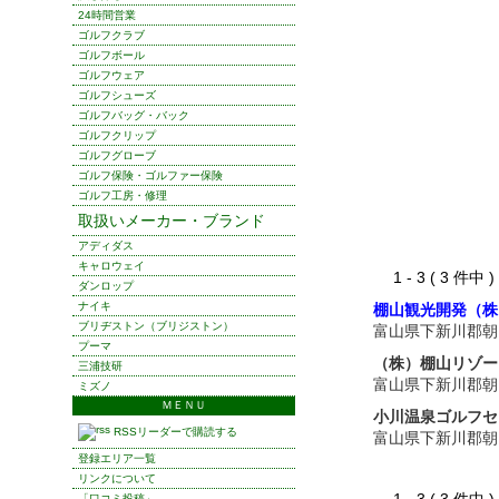
24時間営業
ゴルフクラブ
ゴルフボール
ゴルフウェア
ゴルフシューズ
ゴルフバッグ・バック
ゴルフクリップ
ゴルフグローブ
ゴルフ保険・ゴルファー保険
ゴルフ工房・修理
取扱いメーカー・ブランド
アディダス
キャロウェイ
1 - 3 ( 3 件中
ダンロップ
ナイキ
棚山観光開発（株
ブリヂストン（ブリジストン）
富山県下新川郡朝
プーマ
（株）棚山リゾー
三浦技研
富山県下新川郡朝
ミズノ
ＭＥＮＵ
小川温泉ゴルフセ
RSSリーダーで購読する
富山県下新川郡朝
登録エリア一覧
リンクについて
「口コミ投稿」